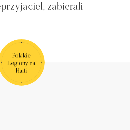
przyjaciel, zabierali
Polskie
Legiony na
Haiti