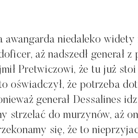
 awangarda niedaleko widety n
doficer, aż nad­szedł generał 
mił Pretwiczowi, że tu już stoi
 to oświadczył, że potrzeba dot
ponieważ generał Dessalines idz
y strzelać do murzynów, aż oni
zekonamy się, że to nieprzyjaci