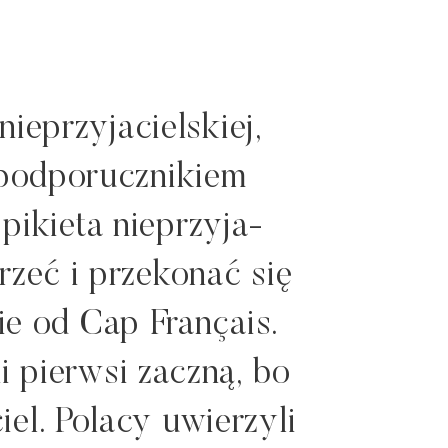
ieprzyjacielskiej,
z podporucznikiem
 pikieta nieprzyja­
rzeć i przekonać się
ie od Cap Français.
 pierw­si zaczną, bo
el. Polacy uwierzyli